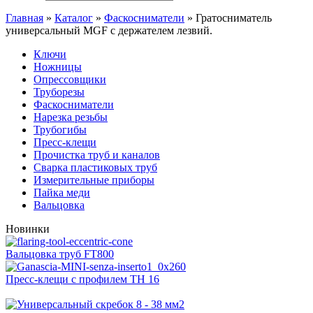
Главная
»
Каталог
»
Фаскосниматели
»
Гратосниматель
универсальный MGF с держателем лезвий.
Ключи
Ножницы
Опрессовщики
Труборезы
Фаскосниматели
Нарезка резьбы
Трубогибы
Пресс-клещи
Прочистка труб и каналов
Сварка пластиковых труб
Измерительные приборы
Пайка меди
Вальцовка
Новинки
Вальцовка труб FT800
Пресс-клещи с профилем ТН 16