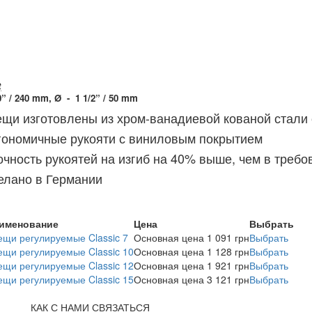
е
” / 240 mm, Ø - 1 1/2” / 50 mm
щи изготовлены из хром-ванадиевой кованой стали 
гономичные рукояти с виниловым покрытием
чность рукоятей на изгиб на 40% выше, чем в требо
елано в Германии
именование
Цена
Выбрать
ещи регулируемые Classic 7
Основная цена
1 091 грн
Выбрать
ещи регулируемые Classic 10
Основная цена
1 128 грн
Выбрать
ещи регулируемые Classic 12
Основная цена
1 921 грн
Выбрать
ещи регулируемые Classic 15
Основная цена
3 121 грн
Выбрать
КАК С НАМИ СВЯЗАТЬСЯ