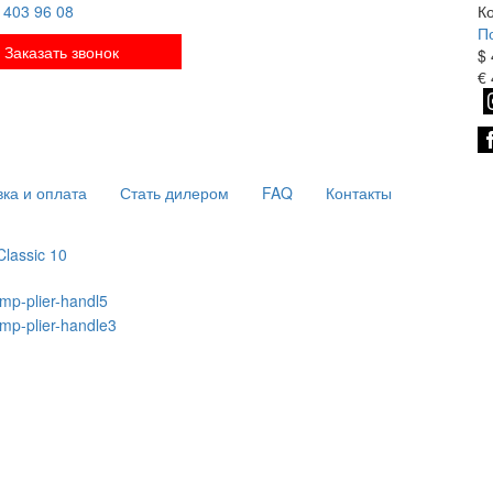
 403 96 08
К
П
Заказать звонок
$
€
вка и оплата
Стать дилером
FAQ
Контакты
lassic 10