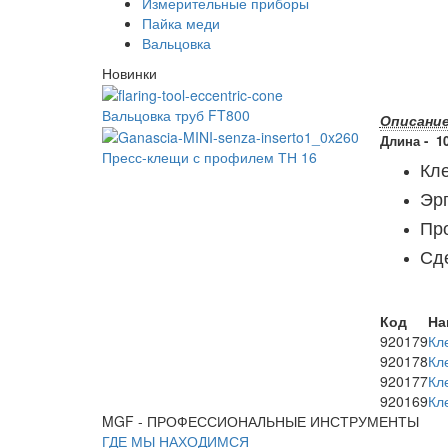
Измерительные приборы
Пайка меди
Вальцовка
Новинки
Вальцовка труб FT800
Описани
Длина - 10
Пресс-клещи с профилем ТН 16
Кле
Эр
Про
Сд
Код
На
920179
Кл
920178
Кл
920177
Кл
920169
Кл
MGF - ПРОФЕССИОНАЛЬНЫЕ ИНСТРУМЕНТЫ
ГДЕ МЫ НАХОДИМСЯ