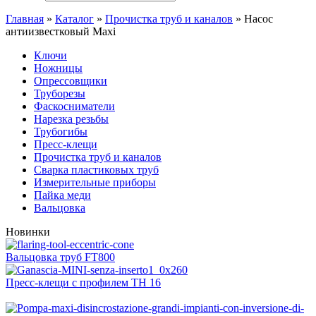
Главная
»
Каталог
»
Прочистка труб и каналов
»
Насос
антиизвестковый Maxi
Ключи
Ножницы
Опрессовщики
Труборезы
Фаскосниматели
Нарезка резьбы
Трубогибы
Пресс-клещи
Прочистка труб и каналов
Сварка пластиковых труб
Измерительные приборы
Пайка меди
Вальцовка
Новинки
Вальцовка труб FT800
Пресс-клещи с профилем ТН 16