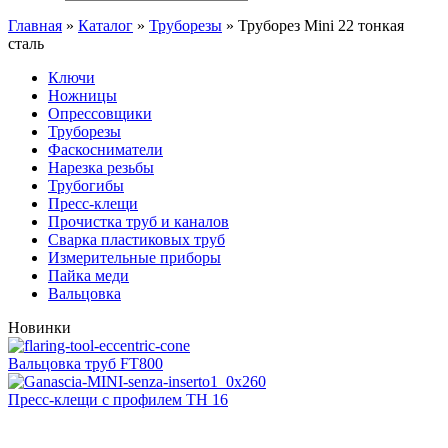
Главная
»
Каталог
»
Труборезы
»
Труборез Mini 22 тонкая
сталь
Ключи
Ножницы
Опрессовщики
Труборезы
Фаскосниматели
Нарезка резьбы
Трубогибы
Пресс-клещи
Прочистка труб и каналов
Сварка пластиковых труб
Измерительные приборы
Пайка меди
Вальцовка
Новинки
Вальцовка труб FT800
Пресс-клещи с профилем ТН 16